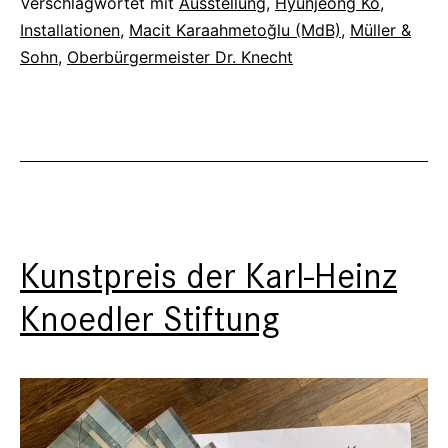
Verschlagwortet mit
Ausstellung
,
Hyunjeong Ko
,
Ko:
Installationen
,
Macit Karaahmetoğlu (MdB)
,
Müller &
Showtime
Sohn
,
Oberbürgermeister Dr. Knecht
Kunstpreis der Karl-Heinz
Knoedler Stiftung