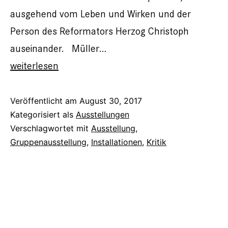
ausgehend vom Leben und Wirken und der
Person des Reformators Herzog Christoph
auseinander. Müller…
„Präsenz,
weiterlesen
Kritik,
Utopie“
Veröffentlicht am
August 30, 2017
Kategorisiert als
Ausstellungen
WKV
Verschlagwortet mit
Ausstellung
,
–
Gruppenausstellung
,
Installationen
,
Kritik
Stuttgart