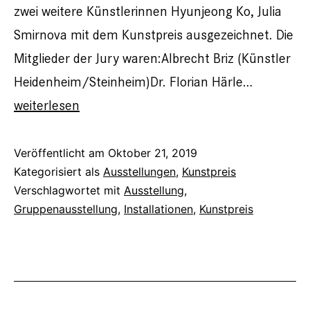
zwei weitere Künstlerinnen Hyunjeong Ko, Julia
Smirnova mit dem Kunstpreis ausgezeichnet. Die
Mitglieder der Jury waren:Albrecht Briz (Künstler
Heidenheim/Steinheim)Dr. Florian Härle…
Kunstpreis
weiterlesen
der
Karl-
Veröffentlicht am
Oktober 21, 2019
Kategorisiert als
Ausstellungen
,
Kunstpreis
Heinz
Verschlagwortet mit
Ausstellung
,
Knoedler
Gruppenausstellung
,
Installationen
,
Kunstpreis
Stiftung