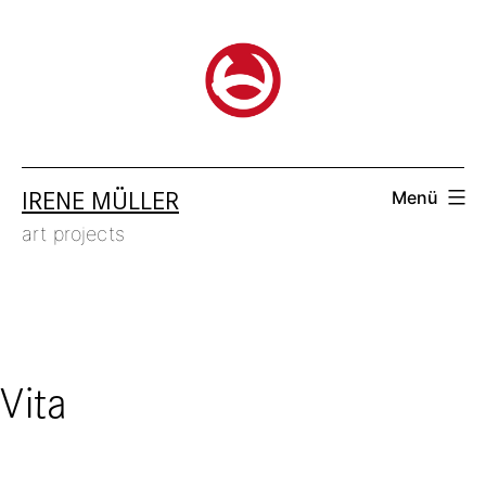
Zum
Inhalt
springen
IRENE MÜLLER
Menü
art projects
Vita