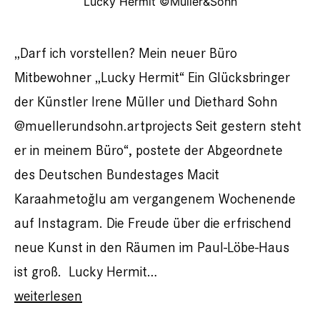
Lucky Hermit ©Müller&Sohn
„Darf ich vorstellen? Mein neuer Büro
Mitbewohner „Lucky Hermit“ Ein Glücksbringer
der Künstler Irene Müller und Diethard Sohn
@muellerundsohn.artprojects Seit gestern steht
er in meinem Büro“, postete der Abgeordnete
des Deutschen Bundestages Macit
Karaahmetoğlu am vergangenem Wochenende
auf Instagram. Die Freude über die erfrischend
neue Kunst in den Räumen im Paul-Löbe-Haus
ist groß. Lucky Hermit…
Lucky
weiterlesen
Hermit