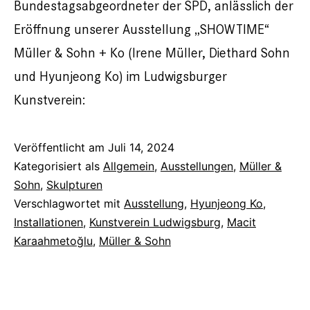
Bundestagsabgeordneter der SPD, anlässlich der
Eröffnung unserer Ausstellung „SHOWTIME“
Müller & Sohn + Ko (Irene Müller, Diethard Sohn
und Hyunjeong Ko) im Ludwigsburger
Kunstverein:
Veröffentlicht am
Juli 14, 2024
Kategorisiert als
Allgemein
,
Ausstellungen
,
Müller &
Sohn
,
Skulpturen
Verschlagwortet mit
Ausstellung
,
Hyunjeong Ko
,
Installationen
,
Kunstverein Ludwigsburg
,
Macit
Karaahmetoğlu
,
Müller & Sohn