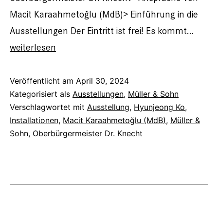
Macit Karaahmetoğlu (MdB)> Einführung in die
Ausstellungen Der Eintritt ist frei! Es kommt…
Müller
weiterlesen
&
Sohn
Veröffentlicht am
April 30, 2024
Kategorisiert als
Ausstellungen
,
Müller & Sohn
+
Verschlagwortet mit
Ausstellung
,
Hyunjeong Ko
,
Ko:
Installationen
,
Macit Karaahmetoğlu (MdB)
,
Müller &
Showtime
Sohn
,
Oberbürgermeister Dr. Knecht