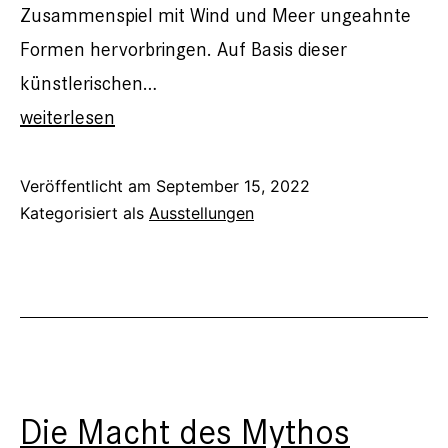
Zusammenspiel mit Wind und Meer ungeahnte
Formen hervorbringen. Auf Basis dieser
künstlerischen…
„WEGE“–
weiterlesen
Einzelausstellung
im
Veröffentlicht am
September 15, 2022
Kategorisiert als
Ausstellungen
Haus
der
Wirtschaft,
Stuttgart
Die Macht des Mythos